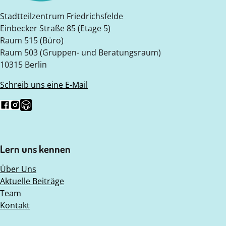
Stadtteilzentrum Friedrichsfelde
Einbecker Straße 85 (Etage 5)
Raum 515 (Büro)
Raum 503 (Gruppen- und Beratungsraum)
10315 Berlin
Schreib uns eine E-Mail
Folg uns auf Facebook
Folg uns auf Instagram
Folge uns auf Nebenan.de
Lern uns kennen
Über Uns
Aktuelle Beiträge
Team
Kontakt