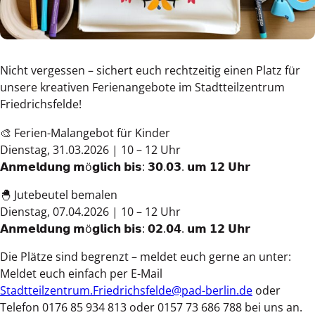
Nicht vergessen – sichert euch rechtzeitig einen Platz für
unsere kreativen Ferienangebote im Stadtteilzentrum
Friedrichsfelde!
🎨 Ferien-Malangebot für Kinder
Dienstag, 31.03.2026 | 10 – 12 Uhr
𝗔𝗻𝗺𝗲𝗹𝗱𝘂𝗻𝗴 𝗺ö𝗴𝗹𝗶𝗰𝗵 𝗯𝗶𝘀: 𝟯𝟬.𝟬𝟯. 𝘂𝗺 𝟭𝟮 𝗨𝗵𝗿
🐣 Jutebeutel bemalen
Dienstag, 07.04.2026 | 10 – 12 Uhr
𝗔𝗻𝗺𝗲𝗹𝗱𝘂𝗻𝗴 𝗺ö𝗴𝗹𝗶𝗰𝗵 𝗯𝗶𝘀: 𝟬𝟮.𝟬𝟰. 𝘂𝗺 𝟭𝟮 𝗨𝗵𝗿
Die Plätze sind begrenzt – meldet euch gerne an unter:
Meldet euch einfach per E-Mail
Stadtteilzentrum.Friedrichsfelde@pad-berlin.de
oder
Telefon 0176 85 934 813 oder 0157 73 686 788 bei uns an.