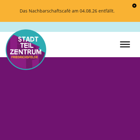
Das Nachbarschaftscafé am 04.08.26 entfällt.