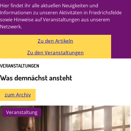
Hier findet ihr alle aktuellen Neuigkeiten und
Informationen zu unseren Aktivitäten in Friedrichsfelde
sowie Hinweise auf Veranstaltungen aus unserem
Netzwerk.
Zu den Artikeln
Zu den Veranstaltungen
VERANSTALTUNGEN
Was demnächst ansteht
zum Archiv
Veranstaltung
6. August | 10:00 Uhr
-
16:00 Uhr
Jobcoaching mit den Berliner