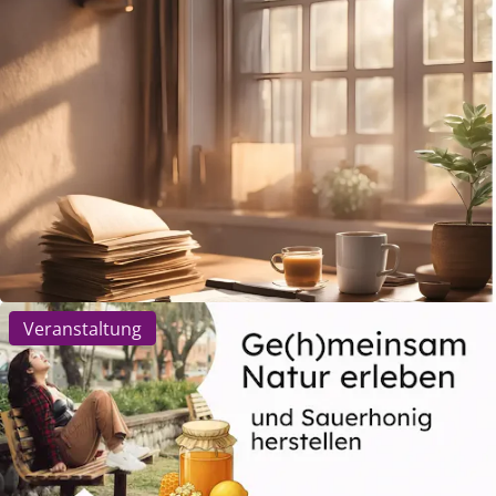
Jobcoaches 💼
Die Berliner Jobcoaches beraten einmal im Monat
kostenlos zu allen Fragen rund um Jobsuche,
Bewerbung, Qualifizierung. Für einen Termin
meldet euch bitte bei Frau Mansoorian an:
Telefon: 0176 198 00…
Mehr erfahren
Veranstaltung
13. August | 14:00 Uhr
-
15:30 Uhr
Ge(h)meinsam Natur erleben –
Spaziergang & Oxymel (Sauerhonig)
Bei einem achtsamen Spaziergang durch die
Natur nehmen wir unsere Umgebung mit allen