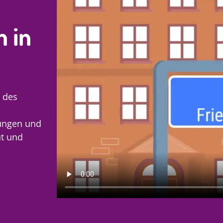
m in
e des
tungen und
ut und