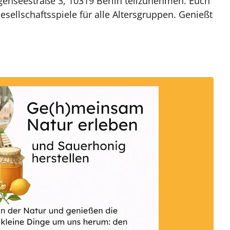
genseestraße 3, 10319 Berlin teilzunehmen. Euch
sellschaftsspiele für alle Altersgruppen. Genießt