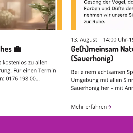
13. August | 14:00 Uhr
-
1
ches 💼
Ge(h)meinsam Natu
(Sauerhonig)
 kostenlos zu allen
rung. Für einen Termin
Bei einem achtsamen Sp
on: 0176 198 00…
Umgebung mit allen Sin
Sauerhonig her – mit A
Mehr erfahren