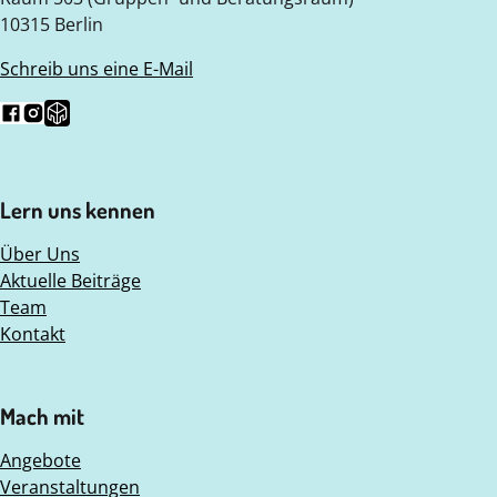
10315 Berlin
Schreib uns eine E-Mail
Folg uns auf Facebook
Folg uns auf Instagram
Folge uns auf Nebenan.de
Lern uns kennen
Über Uns
Aktuelle Beiträge
Team
Kontakt
Mach mit
Angebote
Veranstaltungen