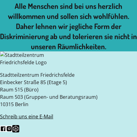
Alle Menschen sind bei uns herzlich
willkommen und sollen sich wohlfühlen.
Daher lehnen wir jegliche Form der
Diskriminierung ab und tolerieren sie nicht in
unseren Räumlichkeiten.
Stadtteilzentrum Friedrichsfelde
Einbecker Straße 85 (Etage 5)
Raum 515 (Büro)
Raum 503 (Gruppen- und Beratungsraum)
10315 Berlin
Schreib uns eine E-Mail
Folg uns auf Facebook
Folg uns auf Instagram
Folge uns auf Nebenan.de