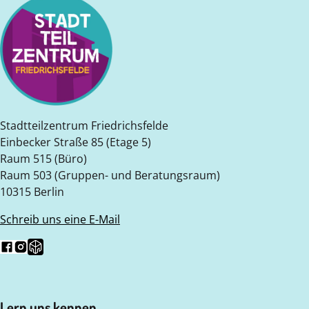
Stadtteilzentrum Friedrichsfelde
Einbecker Straße 85 (Etage 5)
Raum 515 (Büro)
Raum 503 (Gruppen- und Beratungsraum)
10315 Berlin
Schreib uns eine E-Mail
Folg uns auf Facebook
Folg uns auf Instagram
Folge uns auf Nebenan.de
Lern uns kennen