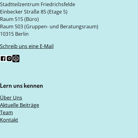
Stadtteilzentrum Friedrichsfelde
Einbecker Straße 85 (Etage 5)
Raum 515 (Büro)
Raum 503 (Gruppen- und Beratungsraum)
10315 Berlin
Schreib uns eine E-Mail
Folg uns auf Facebook
Folg uns auf Instagram
Folge uns auf Nebenan.de
Lern uns kennen
Über Uns
Aktuelle Beiträge
Team
Kontakt