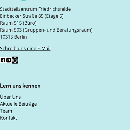
Stadtteilzentrum Friedrichsfelde
Einbecker Straße 85 (Etage 5)
Raum 515 (Büro)
Raum 503 (Gruppen- und Beratungsraum)
10315 Berlin
Schreib uns eine E-Mail
Folg uns auf Facebook
Folg uns auf Instagram
Folge uns auf Nebenan.de
Lern uns kennen
Über Uns
Aktuelle Beiträge
Team
Kontakt