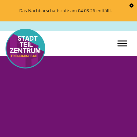
Das Nachbarschaftscafé am 04.08.26 entfällt.